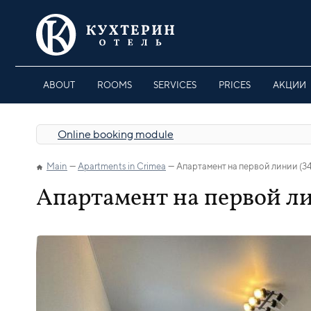
ABOUT
ROOMS
SERVICES
PRICES
АКЦИИ
Online booking module
Main
Apartments in Crimea
Апартамент на первой линии (34
Апартамент на первой ли