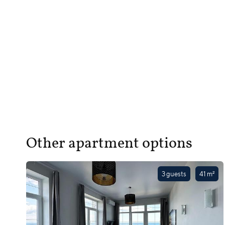
Other apartment options
3 guests
41 m²