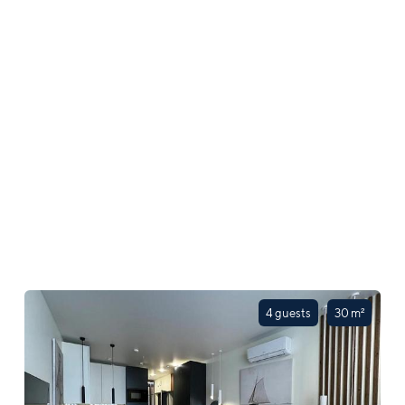
4 guests
30 m²