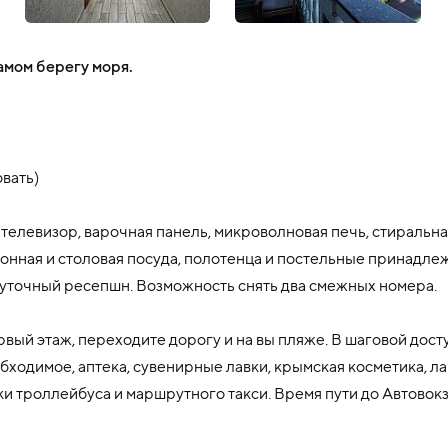
амом берегу моря.
овать)
телевизор, варочная панель, микроволновая печь, стиральна
хонная и столовая посуда, полотенца и постельные принадле
суточный ресепшн. Возможность снять два смежных номера.
рвый этаж, переходите дорогу и на вы пляже. В шаговой дост
обходимое, аптека, сувенирные лавки, крымская косметика, л
и троллейбуса и маршрутного такси. Время пути до Автовокза