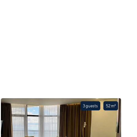
3 guests
52 m²