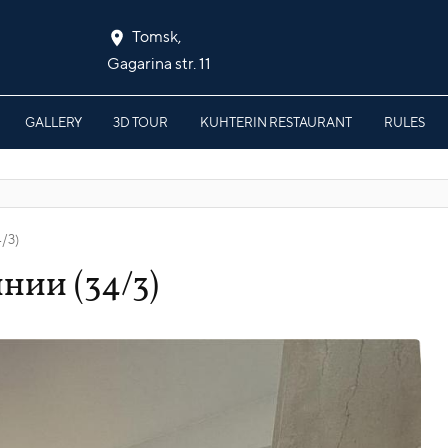
Tomsk,
Gagarina str. 11
GALLERY
3D TOUR
KUHTERIN RESTAURANT
RULES
/3)
нии (34/3)